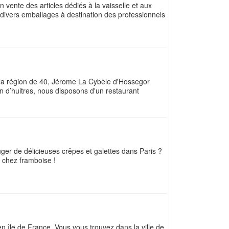
n vente des articles dédiés à la vaisselle et aux
s divers emballages à destination des professionnels
 la région de 40, Jérome La Cybèle d'Hossegor
 d’huitres, nous disposons d'un restaurant
er de délicieuses crêpes et galettes dans Paris ?
 chez framboise !
en île de France. Vous vous trouvez dans la ville de