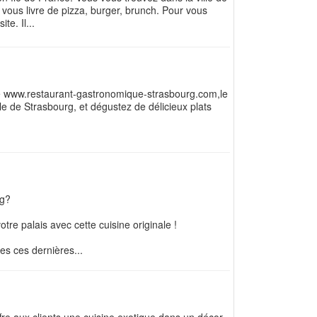
i vous livre de pizza, burger, brunch. Pour vous
te. Il...
le www.restaurant-gastronomique-strasbourg.com,le
e de Strasbourg, et dégustez de délicieux plats
rg?
re palais avec cette cuisine originale !
es ces dernières...