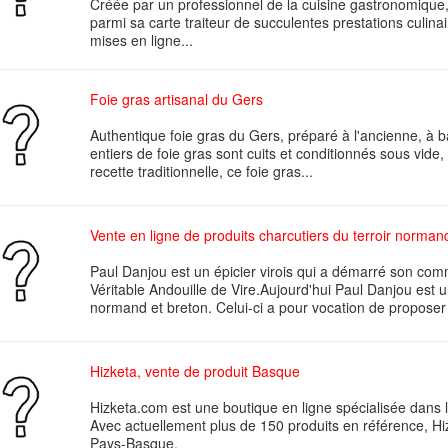
Créée par un professionnel de la cuisine gastronomiqu
parmi sa carte traiteur de succulentes prestations culin
mises en ligne...
Foie gras artisanal du Gers
Authentique foie gras du Gers, préparé à l'ancienne, à 
entiers de foie gras sont cuits et conditionnés sous vide
recette traditionnelle, ce foie gras...
Vente en ligne de produits charcutiers du terroir norman
Paul Danjou est un épicier virois qui a démarré son comme
Véritable Andouille de Vire.Aujourd'hui Paul Danjou est un
normand et breton. Celui-ci a pour vocation de proposer 
Hizketa, vente de produit Basque
Hizketa.com est une boutique en ligne spécialisée dans l
Avec actuellement plus de 150 produits en référence, Hi
Pays-Basque.