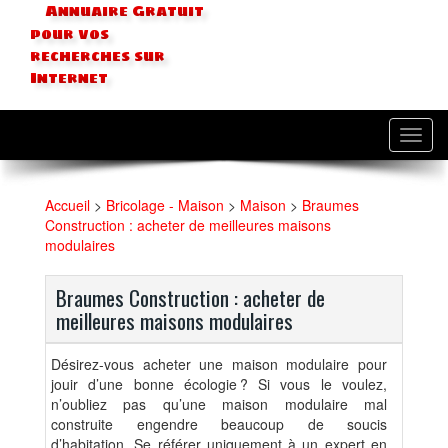
Annuaire Gratuit
pour vos
recherches sur
Internet
Toggl
navig
Accueil
>
Bricolage - Maison
>
Maison
>
Braumes
Construction : acheter de meilleures maisons
modulaires
Braumes Construction : acheter de
meilleures maisons modulaires
Désirez-vous acheter une maison modulaire pour
jouir d’une bonne écologie ? Si vous le voulez,
n’oubliez pas qu’une maison modulaire mal
construite engendre beaucoup de soucis
d’habitation. Se référer uniquement à un expert en