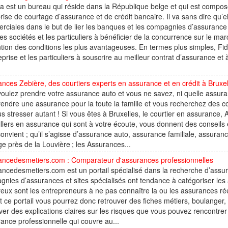
 est un bureau qui réside dans la République belge et qui est composé 
rise de courtage d’assurance et de crédit bancaire. Il va sans dire qu’e
ciales dans le but de lier les banques et les compagnies d’assurance a
les sociétés et les particuliers à bénéficier de la concurrence sur le 
ntion des conditions les plus avantageuses. En termes plus simples, F
eprise et les particuliers à souscrire au meilleur contrat d’assurance et 
nces Zebière, des courtiers experts en assurance et en crédit à Bruxel
oulez prendre votre assurance auto et vous ne savez, ni quelle assur
rendre une assurance pour la toute la famille et vous recherchez des cons
s stresser autant ! Si vous êtes à Bruxelles, le courtier en assurance,
llers en assurance qui sont à votre écoute, vous donnent des conseils 
onvient ; qu’il s’agisse d’assurance auto, assurance familiale, assuranc
 près de la Louvière ; les Assurances...
ancedesmetiers.com : Comparateur d'assurances professionnelles
ncedesmetiers.com est un portail spécialisé dans la recherche d’assura
nies d’assurances et sites spécialisés ont tendance à catégoriser les 
ux sont les entrepreneurs à ne pas connaître la ou les assurances réel
nt ce portail vous pourrez donc retrouver des fiches métiers, boulanger,
ver des explications claires sur les risques que vous pouvez rencontrer
rance professionnelle qui couvre au...