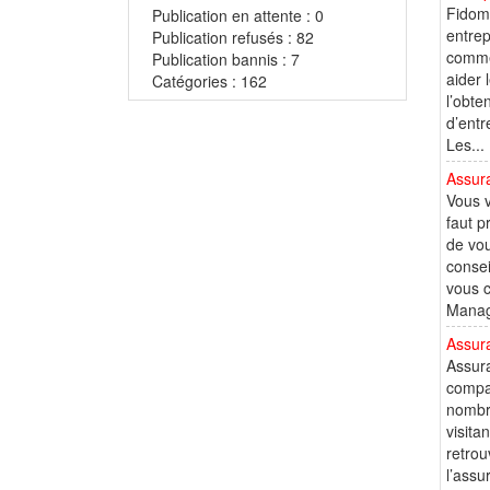
Fidoma
Publication en attente : 0
entrep
Publication refusés : 82
commer
Publication bannis : 7
aider 
Catégories : 162
l’obte
d’entr
Les...
Assura
Vous v
faut p
de vou
consei
vous c
Manage
Assur
Assura
compag
nombre
visita
retrou
l’assu