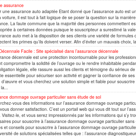
e assurance
r une assurance auto adaptée Etant donné que l’assurance auto est un
 voiture, il est tout à fait logique de se poser la question sur la manièr
nce. La faute commune que la majorité des personnes commettent est 
opriée à certaines données puisque le souscripteur a surestimé la valeu
rance auto met à la disposition de ses clients une variété de formules 
fectent les primes qu’ils doivent verser. Afin d’éviter un mauvais choix, la
Décennale Facile : Site spécialisé dans l’assurance décennale
rance décennale est une protection incontournable pour les professio
t compromettre la solidité de l’ouvrage ou le rendre inhabitable pendan
ligation légale, elle rassure aussi les clients et témoigne du sérieux de 
ie essentielle pour sécuriser son activité et gagner la confiance de ses
 d’œuvre et vous cherchez une solution simple et fiable pour souscrire
 la...
ance dommage ouvrage particulier sans étude de sol
chez-vous des informations sur l’assurance dommage ouvrage particulier
vous donner satisfaction. C’est un portail web qui vous dit tout sur l
. Visitez-le, et vous serez impressionnés par les informations qui s’y tr
aires pour souscrire à l’assurance dommage ouvrage particulier sans 
s et conseils pour souscrire à l’assurance dommage ouvrage particuli
versité de solutions spécialisées telles que : l’assurance diagnostique