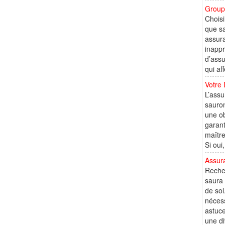
Group
Choisi
que sa
assura
inappr
d’assu
qui af
Votre 
L’assu
sauron
une ob
garant
maître
Si oui,
Assur
Recher
saura 
de sol
nécess
astuce
une di