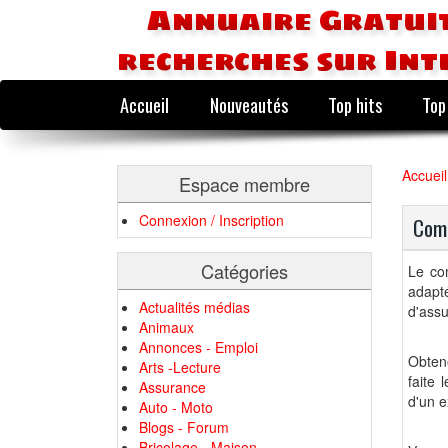
Annuaire Gratuit
recherches sur Int
Accueil
Nouveautés
Top hits
Top
Accueil
Espace membre
Connexion / Inscription
Comp
Catégories
Le co
adapt
Actualités médias
d'assu
Animaux
Annonces - Emploi
Obtene
Arts -Lecture
faite 
Assurance
d'un e
Auto - Moto
Blogs - Forum
Bricolage - Maison