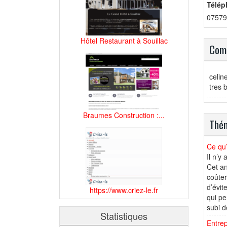
Télép
07579
Hôtel Restaurant à Souillac
Comm
celin
tres 
Braumes Construction :...
Thém
Ce qu’
Il n’y
Cet an
coûter
d’évit
https://www.criez-le.fr
qui pe
subi d
Statistiques
Entrep