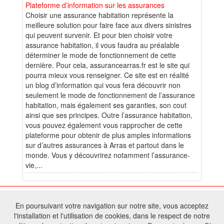
Plateforme d’information sur les assurances
Choisir une assurance habitation représente la
meilleure solution pour faire face aux divers sinistres
qui peuvent survenir. Et pour bien choisir votre
assurance habitation, il vous faudra au préalable
déterminer le mode de fonctionnement de cette
dernière. Pour cela, assurancearras.fr est le site qui
pourra mieux vous renseigner. Ce site est en réalité
un blog d’information qui vous fera découvrir non
seulement le mode de fonctionnement de l’assurance
habitation, mais également ses garanties, son cout
ainsi que ses principes. Outre l’assurance habitation,
vous pouvez également vous rapprocher de cette
plateforme pour obtenir de plus amples informations
sur d’autres assurances à Arras et partout dans le
monde. Vous y découvrirez notamment l’assurance-
vie,...
© 2026 W@T (Fork durable de Arfooo) | Accompagné par :
Robothumb
,
En poursuivant votre navigation sur notre site, vous acceptez
FontAwesome
l'installation et l'utilisation de cookies, dans le respect de notre
Tous droits réservés - Toute reproduction du contenu de ce site, même