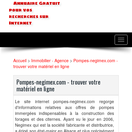
Annuaire Gratuit
pour vos
recherches sur
Internet
Toggl
navig
Accueil
>
Immobilier - Agence
>
Pompes-negimex.com -
trouver votre matériel en ligne
Pompes-negimex.com - trouver votre
matériel en ligne
Le site internet pompes-negimex.com regorge
d'informations relatives aux offres de pompes
immergées indispensables à la construction des
forages et des citernes. Ayant vu le jour en 2006,
Negimex qui est la société fabricante et distributrice,
a érigé son état-major en Alsace et plus précisément