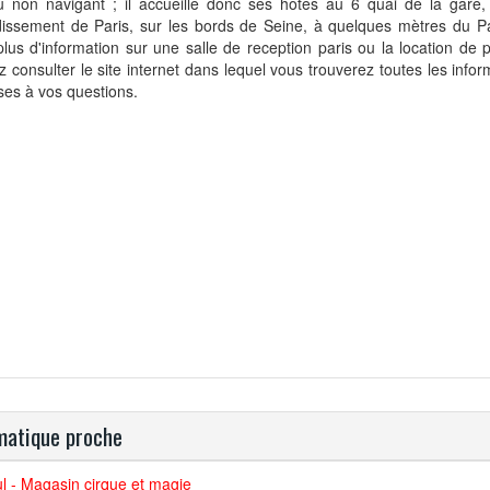
u non navigant ; il accueille donc ses hôtes au 6 quai de la gare
dissement de Paris, sur les bords de Seine, à quelques mètres du P
lus d'information sur une salle de reception paris ou la location de 
 consulter le site internet dans lequel vous trouverez toutes les infor
es à vos questions.
atique proche
l - Magasin cirque et magie