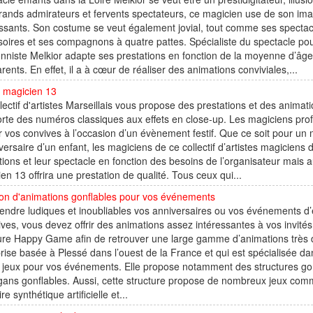
rands admirateurs et fervents spectateurs, ce magicien use de son imag
ssants. Son costume se veut également jovial, tout comme ses specta
oires et ses compagnons à quatre pattes. Spécialiste du spectacle pour
sionniste Melkior adapte ses prestations en fonction de la moyenne d’âg
rents. En effet, il a à cœur de réaliser des animations conviviales,...
e magicien 13
lectif d'artistes Marseillais vous propose des prestations et des anima
rte des numéros classiques aux effets en close-up. Les magiciens pr
ir vos convives à l’occasion d’un évènement festif. Que ce soit pour un
versaire d’un enfant, les magiciens de ce collectif d’artistes magicien
ions et leur spectacle en fonction des besoins de l’organisateur mais au
en 13 offrira une prestation de qualité. Tous ceux qui...
ion d'animations gonflables pour vos événements
endre ludiques et inoubliables vos anniversaires ou vos événements d
ives, vous devez offrir des animations assez intéressantes à vos invit
ure Happy Game afin de retrouver une large gamme d’animations très d
rise basée à Plessé dans l’ouest de la France et qui est spécialisée dans
 jeux pour vos événements. Elle propose notamment des structures go
ans gonflables. Aussi, cette structure propose de nombreux jeux comme
re synthétique artificielle et...