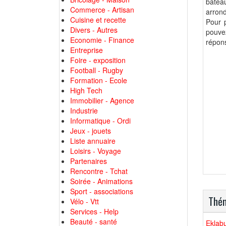
batea
Commerce - Artisan
arron
Cuisine et recette
Pour p
Divers - Autres
pouvez
Economie - Finance
répons
Entreprise
Foire - exposition
Football - Rugby
Formation - Ecole
High Tech
Immobilier - Agence
Industrie
Informatique - Ordi
Jeux - jouets
Liste annuaire
Loisirs - Voyage
Partenaires
Rencontre - Tchat
Soirée - Animations
Sport - associations
Thém
Vélo - Vtt
Services - Help
Beauté - santé
Eklabu