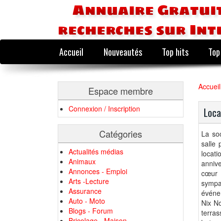
Annuaire Gratuit
recherches sur Int
Accueil
Nouveautés
Top hits
Top
Accueil
Espace membre
Connexion / Inscription
Loca
Catégories
La soc
salle 
Actualités médias
locati
Animaux
annive
Annonces - Emploi
cœur 
Arts -Lecture
sympa
Assurance
événe
Auto - Moto
Nix No
Blogs - Forum
terras
Bricolage - Maison