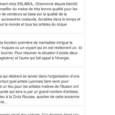
rrivant chez EKLABUL. Chevronné depuis bientôt
seiller du matos de très bonne qualité pour les
n de vendeurs se base sur la qualité de la
accessoires costauds, durables dans le temps et
ut le monde et tous les artistes du cirque
t la fonction première de mentaliste intrigue la
truqués ou un voyant qui en est réellement un. Ici
 tourner. Pour résumer la situation il existe deux
giciens) et l'autre qui fait appel à l'énergie.
 qui désirent se lancer dans l'organisation d'une
out quel artiste Lyonnais faire venir pour
n lieu pour les artistes maitres de l'illusion ont
emande qui sera lu par un grand nombre d'artistes.
eu à la Croix Rousse, quartier de cette ancienne
ts...
ionniste adulé des enfants. Ces derniers étant ses