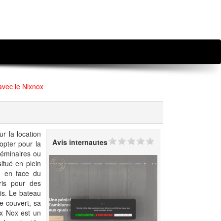
avec le Nixnox
r la location
Avis internautes
opter pour la
 séminaires ou
situé en plein
u en face du
ris pour des
is. Le bateau
e couvert, sa
ix Nox est un