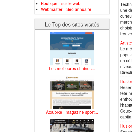
Boutique - sur le web
Techni
Webmaster - Seo annuaire
une dé
curieu
march
Le Top des sites visités
choisi
trouve
Artist
Le mét
popula
on côt
niveau
Les meilleures chaines...
Direct
Illusi
Réserv
fête n
enthou
l'habi
Ceux-c
Atoubike : magazine sport...
capita
Illusi
Specta