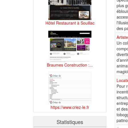
plus g
ébloui
access
l'illu
Hôtel Restaurant à Souillac
des pa
Artist
Un col
compo
divert
d’anni
Braumes Construction :...
animat
magici
Locat
Pour r
incent
struct
entrep
https://www.criez-le.fr
et des
tobogg
patinoi
Statistiques