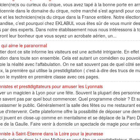
cien(ne)s ou curieux du cirque, vous avez tapé à la bonne porte en a
cennie dans le domaine du cirque, notre marché s’est agrandi pour con
x et les technicien(ne)s du cirque dans la France entière. Notre électio
andise, c’est pourquoi chez EKLABUL vous êtes sûr de vous munir des 
s par des experts. Dans notre établissement nous nous intéressons à to
ront leur bonheur que vous soyez un acrobate aérien, un...
e qui aime le paranormal
ier dont ce site informe les visiteurs est une activité intrigante. En effe
tion dans toute son ensemble. Cela est autant un comédien ou pouvoir 
oie la réalité avec l'affabulation. On ne sait souvent pas de quel côté se
x, la première qui utilise la prestidigitation ( c'est-à-dire des trucs de ma
ion le mystère en première classe avec ces pages.
onnistes et prestidigitateurs pour amuser les Lyonnais
er un magicien à Lyon pour une fête. Souvent la plupart des personnes
e savent pas par quel bout commencer. Quel programme choisir ? Et surt
siasmer le public. Généralement la salle des fêtes ou me restaurant est u
tue d'intervenir. Cette plateforme offre la possibilité de déposer une d
i jouent en close-up comme en mentalisme et se déplace de la Parc Di
le de la Gaulle. Faire venir à domicile un spectacle de magie pour enfan
onniste à Saint-Etienne dans la Loire pour la jeunesse
cle enfants dans la Loire Melkior se veut être un prestidigitateur, illus