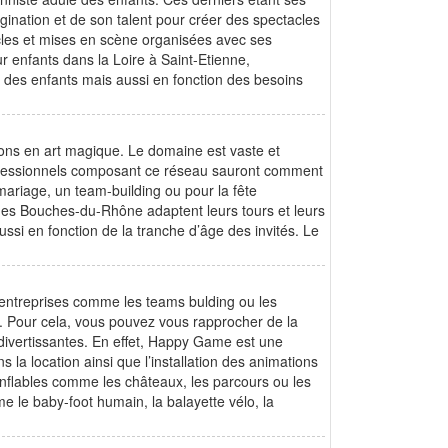
ination et de son talent pour créer des spectacles
cles et mises en scène organisées avec ses
 enfants dans la Loire à Saint-Etienne,
e des enfants mais aussi en fonction des besoins
tions en art magique. Le domaine est vaste et
ofessionnels composant ce réseau sauront comment
 mariage, un team-building ou pour la fête
s des Bouches-du-Rhône adaptent leurs tours et leurs
ssi en fonction de la tranche d’âge des invités. Le
’entreprises comme les teams bulding ou les
és. Pour cela, vous pouvez vous rapprocher de la
ivertissantes. En effet, Happy Game est une
 la location ainsi que l’installation des animations
nflables comme les châteaux, les parcours ou les
 le baby-foot humain, la balayette vélo, la