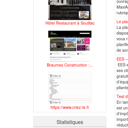
ouvrag
MaxiAs
rubriq
Le pla
Hôtel Restaurant à Souillac
La pla
dispos
vous r
planif
de son
EES – 
EES es
Braumes Construction :...
ses cl
gratui
d’équi
pliant
Test d'
En tan
https://www.criez-le.fr
est un
d’impô
import
Statistiques
réduct