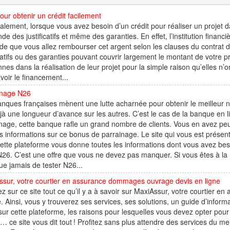
our obtenir un crédit facilement
lement, lorsque vous avez besoin d’un crédit pour réaliser un projet 
e des justificatifs et même des garanties. En effet, l’institution financiè
ude que vous allez rembourser cet argent selon les clauses du contrat 
icatifs ou des garanties pouvant couvrir largement le montant de votre 
nes dans la réalisation de leur projet pour la simple raison qu’elles 
voir le financement...
inage N26
nques françaises mènent une lutte acharnée pour obtenir le meilleur n
jà une longueur d’avance sur les autres. C’est le cas de la banque en 
nage, cette banque rafle un grand nombre de clients. Vous en avez peu
 informations sur ce bonus de parrainage. Le site qui vous est présen
tte plateforme vous donne toutes les informations dont vous avez bes
N26. C’est une offre que vous ne devez pas manquer. Si vous êtes à la 
ue jamais de tester N26...
ssur, votre courtier en assurance dommages ouvrage devis en ligne
z sur ce site tout ce qu’il y a à savoir sur MaxiAssur, votre courtier
é. Ainsi, vous y trouverez ses services, ses solutions, un guide d’inform
sur cette plateforme, les raisons pour lesquelles vous devez opter pour 
s… ce site vous dit tout ! Profitez sans plus attendre des services du