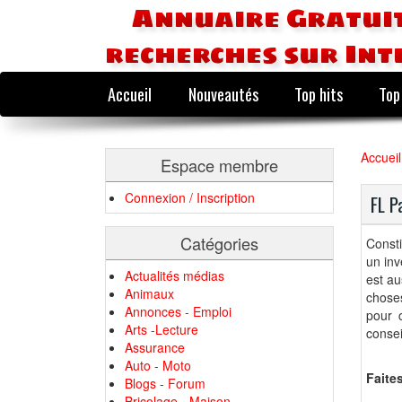
Annuaire Gratuit
recherches sur Int
Accueil
Nouveautés
Top hits
Top
Accueil
Espace membre
Connexion / Inscription
FL P
Catégories
Consti
un inv
Actualités médias
est au
Animaux
chose
Annonces - Emploi
pour c
Arts -Lecture
consei
Assurance
Auto - Moto
Faite
Blogs - Forum
Bricolage - Maison