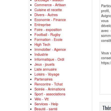
Commerce - Artisan
Partic
Cuisine et recette
profi
Divers - Autres
Avigno
Economie - Finance
vous 
Entreprise
dévelo
Foire - exposition
avec 
Football - Rugby
somme
Formation - Ecole
consti
High Tech
Immobilier - Agence
Vous 
Industrie
cons
Informatique - Ordi
https:
Jeux - jouets
Liste annuaire
Loisirs - Voyage
Partenaires
Rencontre - Tchat
Soirée - Animations
Sport - associations
Vélo - Vtt
Services - Help
Thém
Beauté - santé