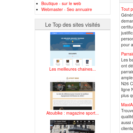
Boutique - sur le web
Tout p
Webmaster - Seo annuaire
Généra
demand
Le Top des sites visités
certit
justif
person
pour a
Parra
Les ba
ont dé
Les meilleures chaines...
parrai
amples
N26 Ce
ligne 
plus q
MaxiA
Trouve
Atoubike : magazine sport...
qualit
aussi 
client