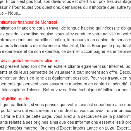
e. Et ce n’est pas tout, son devis vous est offert à un prix très avant
sur ? Pour toutes vos questions, demandes ou n’importe quel autre ty
ue « Nous...
nificateur financier de Montréal
nification financière est un travail de longue haleine qui nécessite ob
ez pas de l’expertise requise, vous allez conduire votre activité ou votr
etrouver dans une pareille situation, le recours à un cabinet de service
icateurs financiers de référence à Montréal, Denis Bourque le propriétai
 expérience et de son expertise, ce dernier accompagne les entreprises, l
devis gratuit en échelle pliante
t présent avec son offre en échelle pliante également sur internet. So
ients et de leurs permettre de visualiser à tout moment son offre. Déc
tement un devis en ligne est également possible. Pour vos travaux en h
pements qui peuvent vous assurer le maximum de confort et sécurité. C
e télescopique Telesco. Retrouvez sa fiche technique détaillée sur ees.
éligibilité rapide
t que particulier, si vous pensez que votre taxe est supérieure à ce q
 portail web qui vous mène à un endroit où vous pouvez trouver un a
t. Par le biais de cette page, vous allez à la découverte de la platefo
ants relatifs à ses origines ainsi que des informations essentielles à prop
ion d’impôts marche. Origines d’Expert Impôts Lancé en 2020, Expert..