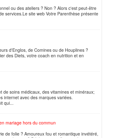
nel ou des ateliers ? Non ? Alors c'est peut-être
de services.Le site web Votre Parenthèse présente
cteurs d'Englos, de Comines ou de Houplines ?
ier des Diets, votre coach en nutrition et en
t de soins médicaux, des vitamines et minéraux;
ites internet avec des marques variées.
t qui...
e en mariage hors du commun
ie de folie ? Amoureux fou et romantique invétéré,