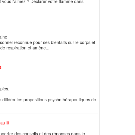
int vous l'aimez ? Déclarer votre flamme dans
aine
onnel reconnue pour ses bienfaits sur le corps et
t de respiration et amène...
s
pies.
s différentes propositions psychothérapeutiques de
u lit.
apporter des conseils et des réponses dans le