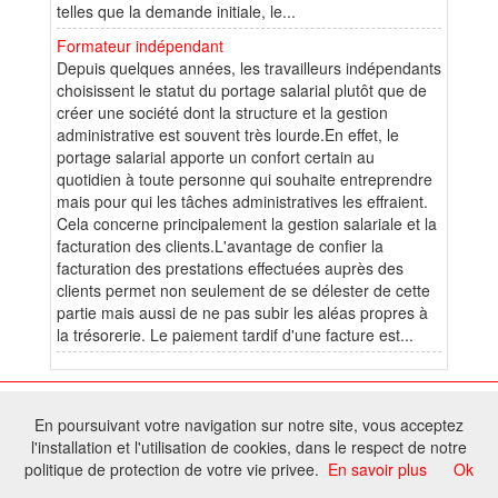
telles que la demande initiale, le...
Formateur indépendant
Depuis quelques années, les travailleurs indépendants
choisissent le statut du portage salarial plutôt que de
créer une société dont la structure et la gestion
administrative est souvent très lourde.En effet, le
portage salarial apporte un confort certain au
quotidien à toute personne qui souhaite entreprendre
mais pour qui les tâches administratives les effraient.
Cela concerne principalement la gestion salariale et la
facturation des clients.L'avantage de confier la
facturation des prestations effectuées auprès des
clients permet non seulement de se délester de cette
partie mais aussi de ne pas subir les aléas propres à
la trésorerie. Le paiement tardif d'une facture est...
© 2026 W@T (Fork durable de Arfooo) | Accompagné par :
Robothumb
,
En poursuivant votre navigation sur notre site, vous acceptez
FontAwesome
l'installation et l'utilisation de cookies, dans le respect de notre
Tous droits réservés - Toute reproduction du contenu de ce site, même
politique de protection de votre vie privee.
En savoir plus
Ok
partielle, est interdite sans accord du propriétaire.