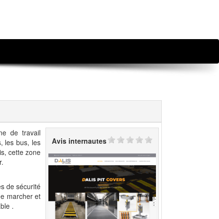
ne de travail
Avis internautes
, les bus, les
is, cette zone
r.
es de sécurité
 de marcher et
ble .