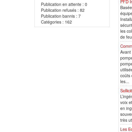
PFD In
Publication en attente : 0
Basée 
Publication refusés : 82
équipe
Publication bannis : 7
Instal
Catégories : 162
sécuri
les co
de feu.
Comme
Avant 
pompe
pompe 
utilis
coûts 
les...
Sollic
L’ingé
voix e
en ing
souve
très u
Les Ec