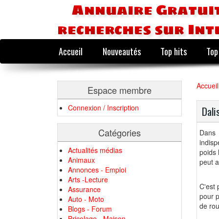
Annuaire Gratuit
recherches sur Int
Accueil
Nouveautés
Top hits
Top
Accueil
Espace membre
Connexion / Inscription
Dali
Catégories
Dans 
indisp
Actualités médias
poids 
Animaux
peut a
Annonces - Emploi
Arts -Lecture
C'est 
Assurance
pour p
Auto - Moto
de rou
Blogs - Forum
Bricolage - Maison