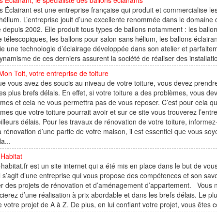
s Éclairant, le spécialiste des ballons éclairants
s Éclairant est une entreprise française qui produit et commercialise les
'hélium. L’entreprise jouit d’une excellente renommée dans le domaine de
é depuis 2002. Elle produit tous types de ballons notamment : les ball
 télescopiques, les ballons pour salon sans hélium, les ballons éclairant
e une technologie d’éclairage développée dans son atelier et parfaite
dynamisme de ces derniers assurent la société de réaliser des installat
Mon Toit, votre entreprise de toiture
e vous avez des soucis au niveau de votre toiture, vous devez prendre
es plus brefs délais. En effet, si votre toiture a des problèmes, vous d
mes et cela ne vous permettra pas de vous reposer. C’est pour cela qu
mes que votre toiture pourrait avoir et sur ce site vous trouverez l’en
illeurs délais. Pour les travaux de rénovation de votre toiture, informez
la rénovation d’une partie de votre maison, il est essentiel que vous so
a...
Habitat
habitat.fr est un site internet qui a été mis en place dans le but de vo
 il s’agit d’une entreprise qui vous propose des compétences et son savo
er des projets de rénovation et d’aménagement d’appartement. Vous n’av
cierez d’une réalisation à prix abordable et dans les brefs délais. Le p
 votre projet de A à Z. De plus, en lui confiant votre projet, vous êtes 