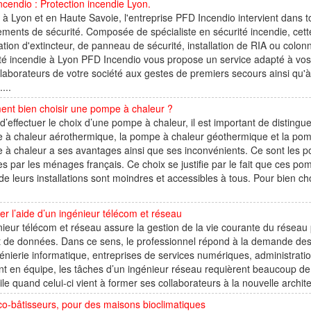
cendio : Protection incendie Lyon.
à Lyon et en Haute Savoie, l'entreprise PFD Incendio intervient dans to
ments de sécurité. Composée de spécialiste en sécurité incendie, cett
lation d'extincteur, de panneau de sécurité, installation de RIA ou colo
té incendie à Lyon PFD Incendio vous propose un service adapté à vos
llaborateurs de votre société aux gestes de premiers secours ainsi qu'à
...
nt bien choisir une pompe à chaleur ?
d’effectuer le choix d’une pompe à chaleur, il est important de distingue
 à chaleur aérothermique, la pompe à chaleur géothermique et la po
à chaleur a ses avantages ainsi que ses inconvénients. Ce sont les p
ées par les ménages français. Ce choix se justifie par le fait que ces pomp
de leurs installations sont moindres et accessibles à tous. Pour bien ch
iter l’aide d’un ingénieur télécom et réseau
nieur télécom et réseau assure la gestion de la vie courante du réseau 
t de données. Dans ce sens, le professionnel répond à la demande des
énierie informatique, entreprises de services numériques, administration
nt en équipe, les tâches d’un ingénieur réseau requièrent beaucoup 
tile quand celui-ci vient à former ses collaborateurs à la nouvelle archit
o-bâtisseurs, pour des maisons bioclimatiques