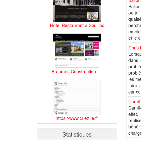
Ballon
Ballon
ou à l
qualit
Hôtel Restaurant à Souillac
perche
emploi
et le 
Chris 
Lorsqu
dans l
problè
Braumes Construction :...
problè
les me
faire 
car cel
Camif 
Camif-
effet,
https://www.criez-le.fr
réalis
bénéfi
charge
Statistiques