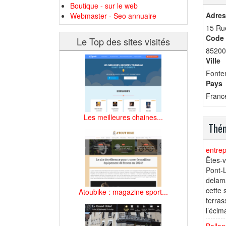
Boutique - sur le web
Adres
Webmaster - Seo annuaire
15 Rue
Code 
Le Top des sites visités
85200
Ville
Fonte
Pays
Franc
Les meilleures chaines...
Thém
entrep
Êtes-v
Pont-L
delama
cette 
Atoubike : magazine sport...
terras
l’écim