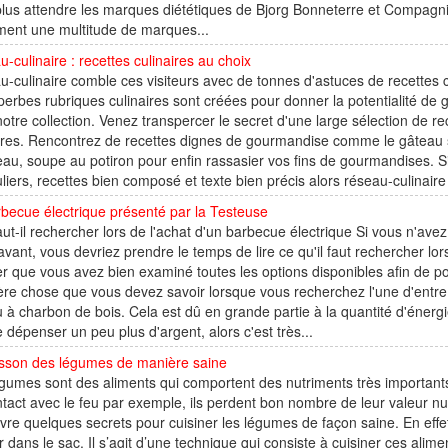
lus attendre les marques diététiques de Bjorg Bonneterre et Compagni
ment une multitude de marques...
-culinaire : recettes culinaires au choix
-culinaire comble ces visiteurs avec de tonnes d'astuces de recettes 
perbes rubriques culinaires sont créées pour donner la potentialité de 
otre collection. Venez transpercer le secret d'une large sélection de r
ires. Rencontrez de recettes dignes de gourmandise comme le gâteau s
au, soupe au potiron pour enfin rassasier vos fins de gourmandises. Si
uliers, recettes bien composé et texte bien précis alors réseau-culinaire
becue électrique présenté par la Testeuse
ut-il rechercher lors de l'achat d'un barbecue électrique Si vous n'ave
vant, vous devriez prendre le temps de lire ce qu'il faut rechercher l
r que vous avez bien examiné toutes les options disponibles afin de po
re chose que vous devez savoir lorsque vous recherchez l'une d'entre el
 à charbon de bois. Cela est dû en grande partie à la quantité d'énergi
 dépenser un peu plus d'argent, alors c'est très...
isson des légumes de manière saine
gumes sont des aliments qui comportent des nutriments très importants
tact avec le feu par exemple, ils perdent bon nombre de leur valeur nut
ivre quelques secrets pour cuisiner les légumes de façon saine. En eff
 dans le sac. Il s’agit d’une technique qui consiste à cuisiner ces ali