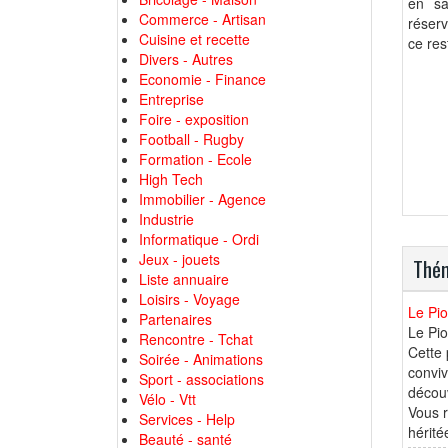
en sa
Commerce - Artisan
réserv
Cuisine et recette
ce res
Divers - Autres
Economie - Finance
Entreprise
Foire - exposition
Football - Rugby
Formation - Ecole
High Tech
Immobilier - Agence
Industrie
Informatique - Ordi
Jeux - jouets
Thém
Liste annuaire
Loisirs - Voyage
Le Pio
Partenaires
Le Pio
Rencontre - Tchat
Cette 
Soirée - Animations
conviv
Sport - associations
découv
Vélo - Vtt
Vous r
Services - Help
hérité
Beauté - santé