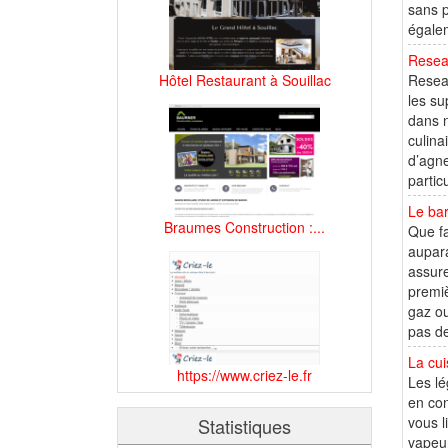
sans p
égale
Reseau
Hôtel Restaurant à Souillac
Reseau
les su
dans n
culina
d’agne
partic
Le bar
Braumes Construction :...
Que fa
aupara
assure
premiè
gaz ou
pas de
La cu
https://www.criez-le.fr
Les lé
en con
vous l
Statistiques
vapeur