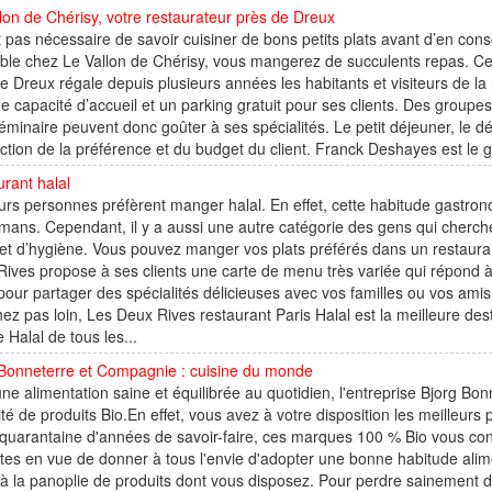
lon de Chérisy, votre restaurateur près de Dreux
st pas nécessaire de savoir cuisiner de bons petits plats avant d’en c
ble chez Le Vallon de Chérisy, vous mangerez de succulents repas. Ce 
e Dreux régale depuis plusieurs années les habitants et visiteurs de 
 capacité d’accueil et un parking gratuit pour ses clients. Des groupes
éminaire peuvent donc goûter à ses spécialités. Le petit déjeuner, le dé
ction de la préférence et du budget du client. Franck Deshayes est le gra
rant halal
urs personnes préfèrent manger halal. En effet, cette habitude gastr
ans. Cependant, il y a aussi une autre catégorie des gens qui cherchen
et d’hygiène. Vous pouvez manger vos plats préférés dans un restaurant 
ives propose à ses clients une carte de menu très variée qui répond à
pour partager des spécialités délicieuses avec vos familles ou vos am
ez pas loin, Les Deux Rives restaurant Paris Halal est la meilleure dest
e Halal de tous les...
 Bonneterre et Compagnie : cuisine du monde
ne alimentation saine et équilibrée au quotidien, l'entreprise Bjorg 
ité de produits Bio.En effet, vous avez à votre disposition les meilleur
quarantaine d'années de savoir-faire, ces marques 100 % Bio vous conq
tes en vue de donner à tous l'envie d'adopter une bonne habitude alime
à la panoplie de produits dont vous disposez. Pour perdre sainement du