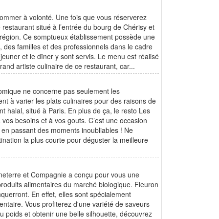
onsommer à volonté. Une fois que vous réserverez
restaurant situé à l’entrée du bourg de Chérisy et
la région. Ce somptueux établissement possède une
, des familles et des professionnels dans le cadre
jeuner et le dîner y sont servis. Le menu est réalisé
nd artiste culinaire de ce restaurant, car...
onomique ne concerne pas seulement les
t à varier les plats culinaires pour des raisons de
halal, situé à Paris. En plus de ça, le resto Les
 vos besoins et à vos gouts. C’est une occasion
is en passant des moments inoubliables ! Ne
ination la plus courte pour déguster la meilleure
Bonneterre et Compagnie a conçu pour vous une
s produits alimentaires du marché biologique. Fleuron
uerront. En effet, elles sont spécialement
ntaire. Vous profiterez d'une variété de saveurs
 poids et obtenir une belle silhouette, découvrez