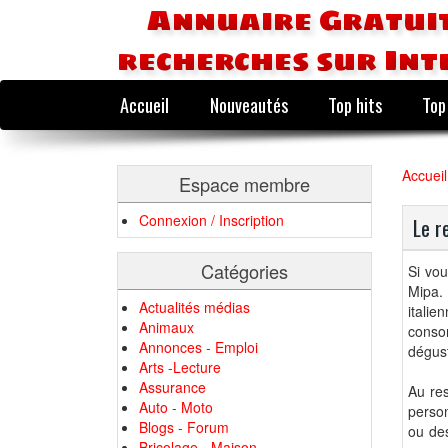
Annuaire Gratuit
recherches sur Int
Accueil
Nouveautés
Top hits
Top
Accueil
Espace membre
Connexion / Inscription
Le r
Catégories
Si vou
Mipa.
Actualités médias
italie
Animaux
conso
Annonces - Emploi
dégust
Arts -Lecture
Assurance
Au re
Auto - Moto
person
Blogs - Forum
ou des
Bricolage - Maison