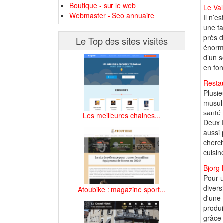
Boutique - sur le web
Le Val
Webmaster - Seo annuaire
Il n’e
une ta
près d
Le Top des sites visités
énorme
d’un s
en fon
Restau
Plusie
musulm
santé 
Les meilleures chaines...
Deux R
aussi 
cherch
cuisin
Bjorg
Pour u
divers
Atoubike : magazine sport...
d'une 
produi
grâce 