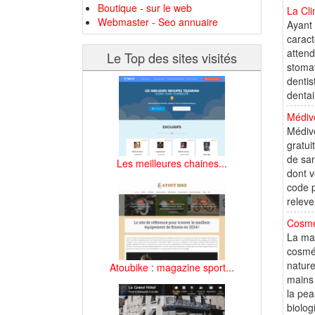
Boutique - sur le web
La Cli
Webmaster - Seo annuaire
Ayant 
caract
attend
Le Top des sites visités
stomat
dentis
dentai
Médive
Médive
gratui
de san
Les meilleures chaines...
dont v
code p
releve
Cosmé
La ma
cosmét
natur
Atoubike : magazine sport...
mains
la pea
biolog