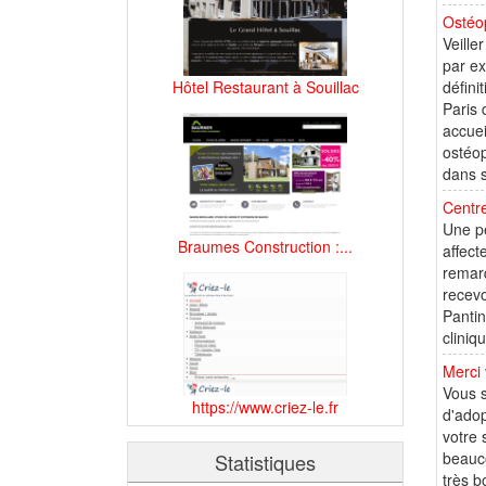
Ostéo
Veille
par ex
Hôtel Restaurant à Souillac
défini
Paris 
accuei
ostéop
dans s
Centre
Une pe
Braumes Construction :...
affect
remarq
recevo
Pantin
cliniq
Merci 
Vous s
https://www.criez-le.fr
d'adop
votre 
beauco
Statistiques
très b