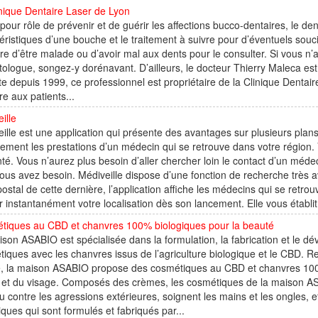
nique Dentaire Laser de Lyon
pour rôle de prévenir et de guérir les affections bucco-dentaires, le den
éristiques d’une bouche et le traitement à suivre pour d’éventuels soucis
re d’être malade ou d’avoir mal aux dents pour le consulter. Si vous n’
ologue, songez-y dorénavant. D’ailleurs, le docteur Thierry Maleca est 
te depuis 1999, ce professionnel est propriétaire de la Clinique Dentai
re aux patients...
ille
ille est une application qui présente des avantages sur plusieurs plans
tement les prestations d’un médecin qui se retrouve dans votre région.
té. Vous n’aurez plus besoin d’aller chercher loin le contact d’un médec
ous avez besoin. Médiveille dispose d’une fonction de recherche très 
ostal de cette dernière, l’application affiche les médecins qui se retro
r instantanément votre localisation dès son lancement. Elle vous établit a
tiques au CBD et chanvres 100% biologiques pour la beauté
ison ASABIO est spécialisée dans la formulation, la fabrication et l
iques avec les chanvres issus de l’agriculture biologique et le CBD. R
e, la maison ASABIO propose des cosmétiques au CBD et chanvres 100%
 et du visage. Composés des crèmes, les cosmétiques de la maison ASA
u contre les agressions extérieures, soignent les mains et les ongles,
iques qui sont formulés et fabriqués par...