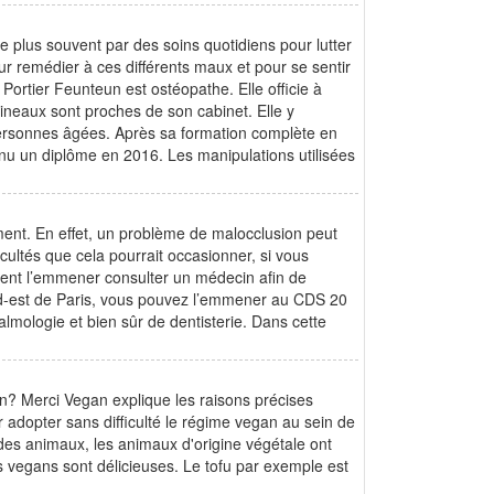
e plus souvent par des soins quotidiens pour lutter
ur remédier à ces différents maux et pour se sentir
 Portier Feunteun est ostéopathe. Elle officie à
ineaux sont proches de son cabinet. Elle y
 personnes âgées. Après sa formation complète en
enu un diplôme en 2016. Les manipulations utilisées
ment. En effet, un problème de malocclusion peut
icultés que cela pourrait occasionner, si vous
ment l’emmener consulter un médecin afin de
ord-est de Paris, vous pouvez l’emmener au CDS 20
lmologie et bien sûr de dentisterie. Dans cette
an? Merci Vegan explique les raisons précises
r adopter sans difficulté le régime vegan au sein de
des animaux, les animaux d'origine végétale ont
s vegans sont délicieuses. Le tofu par exemple est