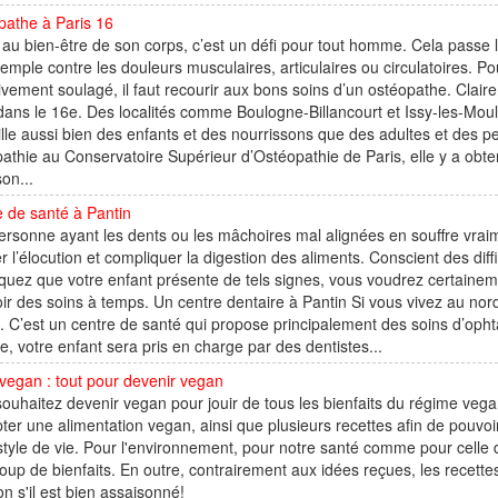
pathe à Paris 16
r au bien-être de son corps, c’est un défi pour tout homme. Cela passe l
emple contre les douleurs musculaires, articulaires ou circulatoires. Po
tivement soulagé, il faut recourir aux bons soins d’un ostéopathe. Claire
dans le 16e. Des localités comme Boulogne-Billancourt et Issy-les-Moul
lle aussi bien des enfants et des nourrissons que des adultes et des
athie au Conservatoire Supérieur d’Ostéopathie de Paris, elle y a obt
on...
 de santé à Pantin
rsonne ayant les dents ou les mâchoires mal alignées en souffre vrai
er l’élocution et compliquer la digestion des aliments. Conscient des diff
uez que votre enfant présente de tels signes, vous voudrez certaine
ir des soins à temps. Un centre dentaire à Pantin Si vous vivez au n
. C’est un centre de santé qui propose principalement des soins d’ophta
ue, votre enfant sera pris en charge par des dentistes...
vegan : tout pour devenir vegan
ouhaitez devenir vegan pour jouir de tous les bienfaits du régime veg
ter une alimentation vegan, ainsi que plusieurs recettes afin de pouvoi
style de vie. Pour l'environnement, pour notre santé comme pour celle 
up de bienfaits. En outre, contrairement aux idées reçues, les recette
on s'il est bien assaisonné!