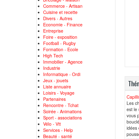
Commerce - Artisan
Cuisine et recette
Divers - Autres
Economie - Finance
Entreprise
Foire - exposition
Football - Rugby
Formation - Ecole
High Tech
Immobilier - Agence
Industrie
Informatique - Ordi
Jeux - jouets
Thém
Liste annuaire
Loisirs - Voyage
Capill
Partenaires
Les ch
Rencontre - Tchat
est le
Soirée - Animations
vous p
Sport - associations
bouclé
Vélo - Vtt
idées 
Services - Help
pousse
Beauté - santé