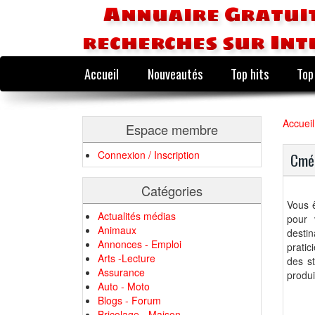
Annuaire Gratuit
recherches sur Int
Accueil
Nouveautés
Top hits
Top
Accueil
Espace membre
Connexion / Inscription
Cméd
Catégories
Vous ê
Actualités médias
pour 
Animaux
desti
Annonces - Emploi
pratic
Arts -Lecture
des s
Assurance
produi
Auto - Moto
Blogs - Forum
Bricolage - Maison