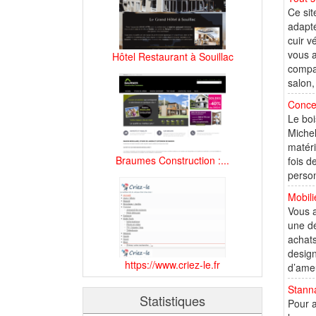
Ce sit
adapté
cuir v
vous a
Hôtel Restaurant à Souillac
compar
salon,
Conce
Le boi
Michel
matéri
Braumes Construction :...
fois d
person
Mobili
Vous a
une dé
achats
design
https://www.criez-le.fr
d’ameu
Stann
Statistiques
Pour a