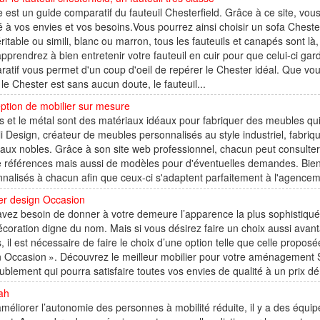
e est un guide comparatif du fauteuil Chesterfield. Grâce à ce site, vo
 à vos envies et vos besoins.Vous pourrez ainsi choisir un sofa Cheste
éritable ou simili, blanc ou marron, tous les fauteuils et canapés sont là,
pprendrez à bien entretenir votre fauteuil en cuir pour que celui-ci ga
atif vous permet d'un coup d'oeil de repérer le Chester idéal. Que vo
 le Chester est sans aucun doute, le fauteuil...
ption de mobilier sur mesure
s et le métal sont des matériaux idéaux pour fabriquer des meubles qui
i Design, créateur de meubles personnalisés au style industriel, fabriqu
aux nobles. Grâce à son site web professionnel, chacun peut consulter l
e références mais aussi de modèles pour d'éventuelles demandes. Bien
nalisés à chacun afin que ceux-ci s'adaptent parfaitement à l'agenceme
er design Occasion
vez besoin de donner à votre demeure l’apparence la plus sophistiquée q
coration digne du nom. Mais si vous désirez faire un choix aussi avanta
, il est nécessaire de faire le choix d’une option telle que celle propo
 Occasion ». Découvrez le meilleur mobilier pour votre aménagement S
blement qui pourra satisfaire toutes vos envies de qualité à un prix déri
ah
méliorer l’autonomie des personnes à mobilité réduite, il y a des équipe