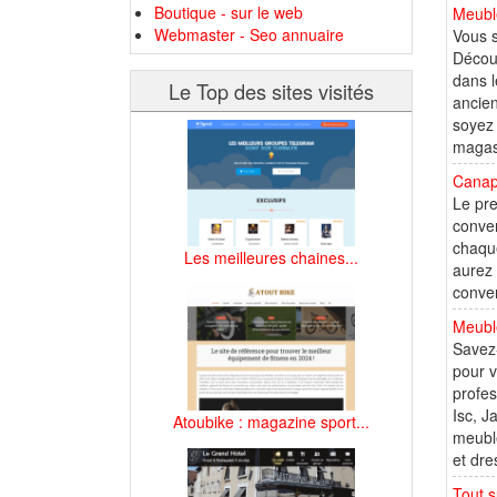
Boutique - sur le web
Meuble
Webmaster - Seo annuaire
Vous s
Découv
dans l
Le Top des sites visités
ancien
soyez 
magas
Canapé
Le pre
conver
chaque
Les meilleures chaines...
aurez 
conver
Meubl
Savez-
pour 
profe
Isc, J
Atoubike : magazine sport...
meuble
et dre
Tout s