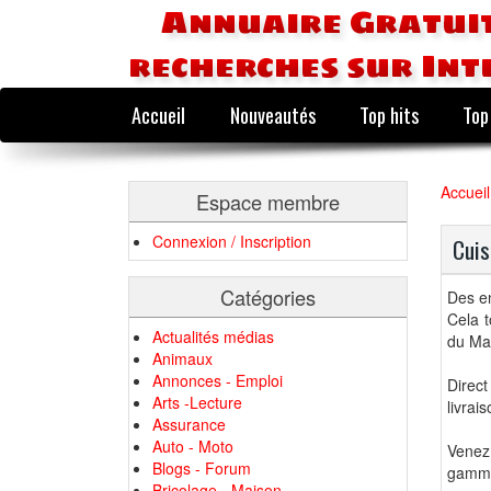
Annuaire Gratuit
recherches sur Int
Accueil
Nouveautés
Top hits
Top
Accueil
Espace membre
Connexion / Inscription
Cuis
Catégories
Des en
Cela 
Actualités médias
du Ma
Animaux
Annonces - Emploi
Direct
Arts -Lecture
livrai
Assurance
Auto - Moto
Venez 
Blogs - Forum
gamme 
Bricolage - Maison