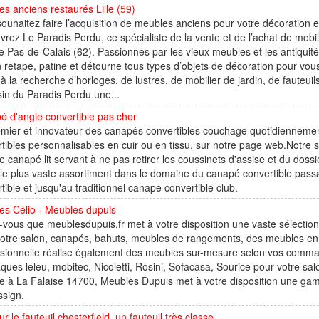
s anciens restaurés Lille (59)
ouhaitez faire l’acquisition de meubles anciens pour votre décoration e
rez Le Paradis Perdu, ce spécialiste de la vente et de l’achat de mobil
e Pas-de-Calais (62). Passionnés par les vieux meubles et les antiquit
 retape, patine et détourne tous types d’objets de décoration pour vou
à la recherche d’horloges, de lustres, de mobilier de jardin, de fauteu
in du Paradis Perdu une...
 d'angle convertible pas cher
mier et innovateur des canapés convertibles couchage quotidiennemen
tibles personnalisables en cuir ou en tissu, sur notre page web.Notre
 canapé lit servant à ne pas retirer les coussinets d'assise et du dossi
le plus vaste assortiment dans le domaine du canapé convertible passa
tible et jusqu'au traditionnel canapé convertible club.
es Célio - Meubles dupuis
vous que meublesdupuis.fr met à votre disposition une vaste sélectio
votre salon, canapés, bahuts, meubles de rangements, des meubles en
ssionnelle réalise également des meubles sur-mesure selon vos com
aques leleu, mobitec, Nicoletti, Rosini, Sofacasa, Sourice pour votre s
 à La Falaise 14700, Meubles Dupuis met à votre disposition une gam
ssign.
ur le fauteuil chesterfield, un fauteuil très classe